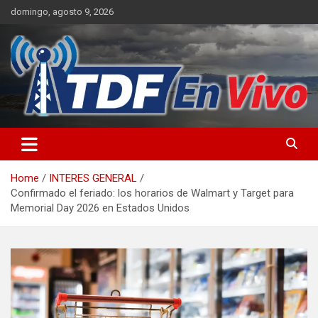
Skip
domingo, agosto 9, 2026
to
content
sitio web de noticias
Home
INTERES GENERAL
Confirmado el feriado: los horarios de Walmart y Target para
Memorial Day 2026 en Estados Unidos