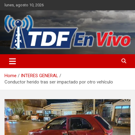
Skip
lunes, agosto 10, 2026
to
content
sitio web de noticias
Home
INTERES GENERAL
Conductor herido tras ser impactado por otro vehículo