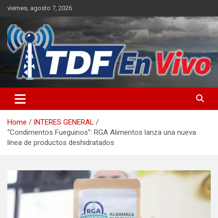
Skip
viernes, agosto 7, 2026
to
content
sitio web de noticias
Home
INTERES GENERAL
“Condimentos Fueguinos”: RGA Alimentos lanza una nueva
línea de productos deshidratados