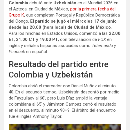
Colombia
debutó ante
Uzbekistán
en el Mundial 2026 en
el Azteca, en Ciudad de México,
por la primera fecha del
Grupo K
, que completan Portugal y República Democrática
del Congo.
El partido se jugó el miércoles 17 de junio
desde las 20.00 (hora local) de Ciudad de México
.
Para los hinchas en Estados Unidos, comenzó a las
22.00
ET, 21.00 CT y 19.00 PT
, con televisación de
FOX
en
inglés y señales hispanas asociadas como
Telemundo y
Peacock
en español.
Resultado del partido entre
Colombia y Uzbekistán
Colombia abrió el marcador con Daniel Muñoz al minuto
40. En el segundo tiempo, Uzbekistán descontó por medio
de Fayzullaev al 60′, pero Luis Díaz amplió la ventaja
colombiana al 65′ y Jáminton Campaz cerró el resultado
en el descuento, al minuto 90+9. El árbitro del encuentro
fue el inglés Anthony Taylor.