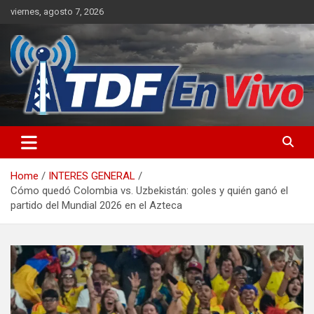
Skip
viernes, agosto 7, 2026
to
content
sitio web de noticias
Home
INTERES GENERAL
Cómo quedó Colombia vs. Uzbekistán: goles y quién ganó el
partido del Mundial 2026 en el Azteca