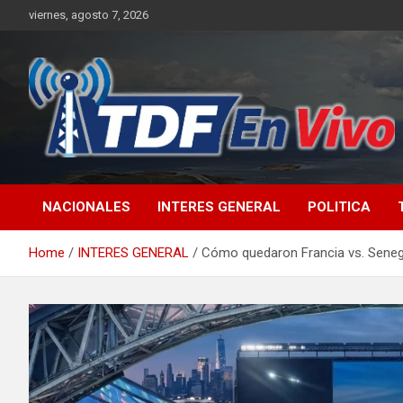
Skip
viernes, agosto 7, 2026
to
content
sitio web de noticias
NACIONALES
INTERES GENERAL
POLITICA
Home
INTERES GENERAL
Cómo quedaron Francia vs. Senegal