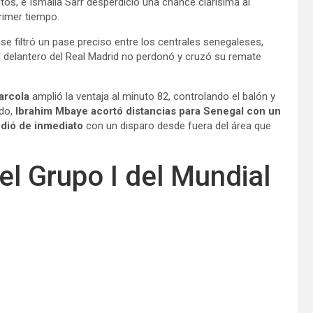
tos, e Ismaila Sarr desperdició una chance clarísima al
rimer tiempo.
se filtró un pase preciso entre los centrales senegaleses,
El delantero del Real Madrid no perdonó y cruzó su remate
arcola
amplió la ventaja al minuto 82, controlando el balón y
ado,
Ibrahim Mbaye acortó distancias para Senegal con un
dió de inmediato
con un disparo desde fuera del área que
el Grupo I del Mundial