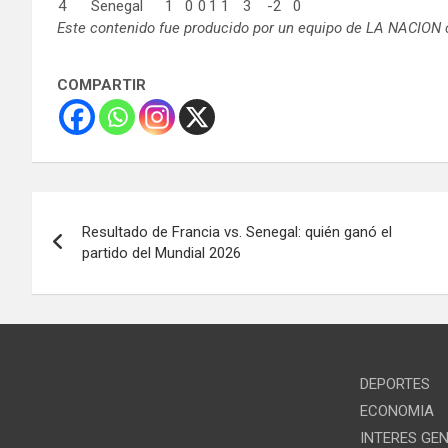
4
Senegal
1
0
0
1
1
3
-2
0
Este contenido fue producido por un equipo de LA NACION c
COMPARTIR
Navegación
Resultado de Francia vs. Senegal: quién ganó el
de
partido del Mundial 2026
entradas
DEPORTES
ECONOMIA
INTERES GE