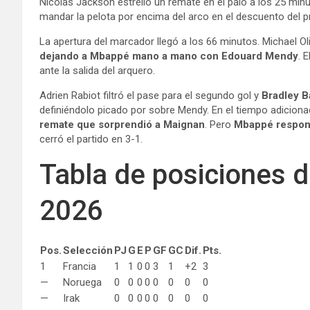
Nicolas Jackson estrelló un remate en el palo a los 25 minu
mandar la pelota por encima del arco en el descuento del p
La apertura del marcador llegó a los 66 minutos. Michael Oli
dejando a Mbappé mano a mano con Edouard Mendy
. 
ante la salida del arquero.
Adrien Rabiot filtró el pase para el segundo gol y
Bradley B
definiéndolo picado por sobre Mendy. En el tiempo adicion
remate que sorprendió a Maignan
. Pero
Mbappé respon
cerró el partido en 3-1.
Tabla de posiciones d
2026
Pos.
Selección
PJ
G
E
P
GF
GC
Dif.
Pts.
1
Francia
1
1
0
0
3
1
+2
3
—
Noruega
0
0
0
0
0
0
0
0
—
Irak
0
0
0
0
0
0
0
0