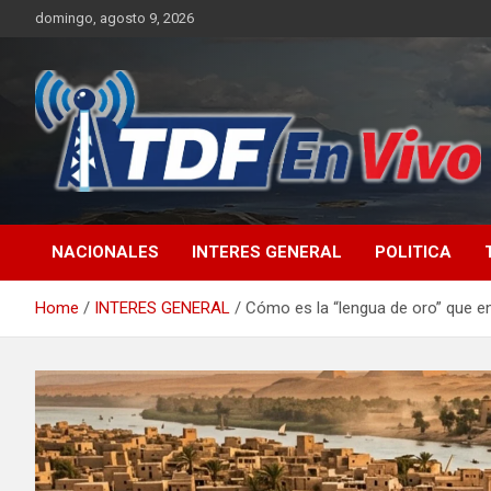
Skip
domingo, agosto 9, 2026
to
content
sitio web de noticias
NACIONALES
INTERES GENERAL
POLITICA
Home
INTERES GENERAL
Cómo es la “lengua de oro” que e