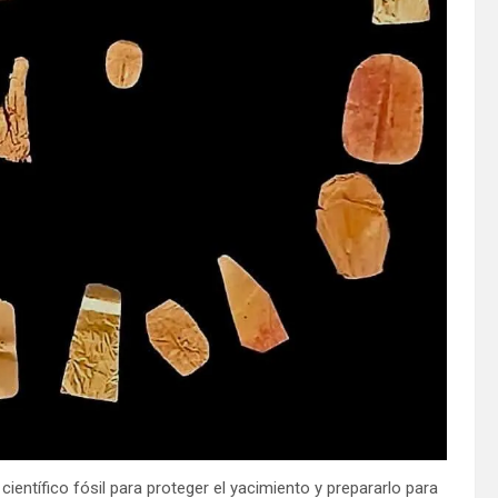
 científico fósil para proteger el yacimiento y prepararlo para