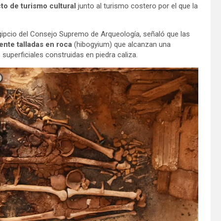
o de turismo cultural
junto al turismo costero por el que la
Egipcio del Consejo Supremo de Arqueología, señaló que las
nte talladas en roca
(hibogyium) que alcanzan una
uperficiales construidas en piedra caliza.