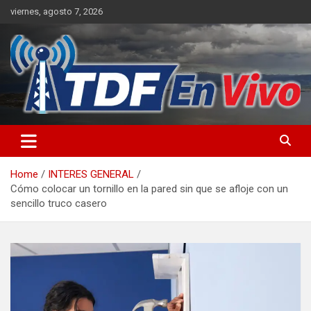
Skip
viernes, agosto 7, 2026
to
content
sitio web de noticias
Home
INTERES GENERAL
Cómo colocar un tornillo en la pared sin que se afloje con un
sencillo truco casero