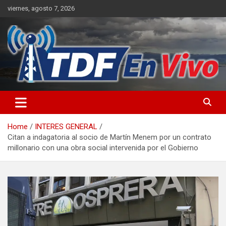
Skip
viernes, agosto 7, 2026
to
content
sitio web de noticias
Home
INTERES GENERAL
Citan a indagatoria al socio de Martín Menem por un contrato
millonario con una obra social intervenida por el Gobierno