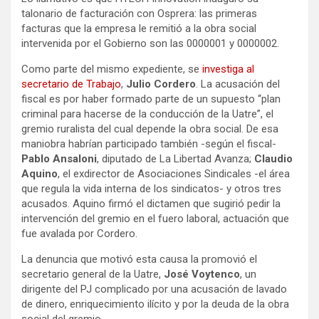
talonario de facturación con Osprera: las primeras
facturas que la empresa le remitió a la obra social
intervenida por el Gobierno son las 0000001 y 0000002.
Como parte del mismo expediente, se
investiga al
secretario de Trabajo
,
Julio Cordero
. La acusación del
fiscal es por haber formado parte de un supuesto “plan
criminal para hacerse de la conducción de la Uatre”, el
gremio ruralista del cual depende la obra social. De esa
maniobra habrían participado también -según el fiscal-
Pablo Ansaloni
, diputado de La Libertad Avanza;
Claudio
Aquino
, el exdirector de Asociaciones Sindicales -el área
que regula la vida interna de los sindicatos- y otros tres
acusados. Aquino firmó el dictamen que sugirió pedir la
intervención del gremio en el fuero laboral, actuación que
fue avalada por Cordero.
La denuncia que motivó esta causa la promovió el
secretario general de la Uatre,
José Voytenco
, un
dirigente del PJ complicado por una acusación de lavado
de dinero, enriquecimiento ilícito y por la deuda de la obra
social del gremio.