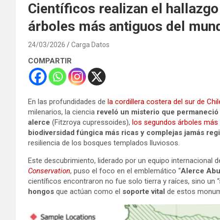
Científicos realizan el hallazg
árboles más antiguos del mun
24/03/2026
Carga Datos
COMPARTIR
En las profundidades de
la cordillera costera del sur de Chil
milenarios, la ciencia
reveló un misterio que permaneció 
alerce
(Fitzroya cupressoides),
los segundos árboles más l
biodiversidad fúngica más ricas y complejas jamás reg
resiliencia de los bosques templados lluviosos.
Este descubrimiento, liderado por un equipo internacional 
Conservation
, puso el foco en el emblemático “
Alerce Abu
científicos encontraron no fue solo tierra y raíces, sino
hongos
que actúan como el
soporte vital
de estos monume