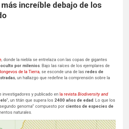
o más increíble debajo de los
do
e
, donde la niebla se entrelaza con las copas de gigantes
oculto por milenios
. Bajo las raíces de los ejemplares de
ongevos de la Tierra
, se esconde una de las
redes de
istradas
, un hallazgo que redefine la comprensión sobre la
de investigadores y publicado en
la revista
Biodiversity and
elo
”, un titán que supera los
2400 años de edad
. Lo que los
 un “segundo genoma” compuesto por
cientos de especies de
ntos naturales.