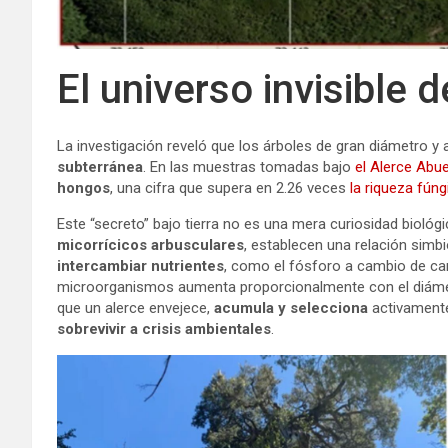
El universo invisible 
La investigación reveló que los árboles de gran diámetro
subterránea
. En las muestras tomadas bajo
el Alerce Abu
hongos
, una cifra que supera en 2.26 veces
la riqueza fún
Este “secreto” bajo tierra no es una mera curiosidad bioló
micorrícicos arbusculares
, establecen una relación simbi
intercambiar nutrientes
, como el fósforo a cambio de car
microorganismos aumenta proporcionalmente con el diámetr
que un alerce envejece,
acumula y selecciona
activament
sobrevivir a crisis ambientales
.