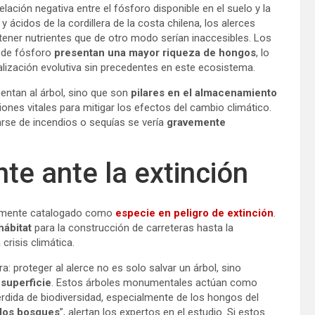
lación negativa entre el fósforo disponible en el suelo y la
cidos de la cordillera de la costa chilena, los alerces
ener nutrientes que de otro modo serían inaccesibles. Los
 de fósforo
presentan una mayor riqueza de hongos
, lo
ización evolutiva sin precedentes en este ecosistema.
entan al árbol, sino que son
pilares en el almacenamiento
ciones vitales para mitigar los efectos del cambio climático.
rarse de incendios o sequías se vería
gravemente
te ante la extinción
almente catalogado como
especie en peligro de extinción
.
hábitat
para la construcción de carreteras hasta la
crisis climática.
ra: proteger al alerce no es solo salvar un árbol, sino
 superficie
. Estos árboles monumentales actúan como
pérdida de biodiversidad, especialmente de los hongos del
 los bosques
”, alertan los expertos en el estudio. Si estos