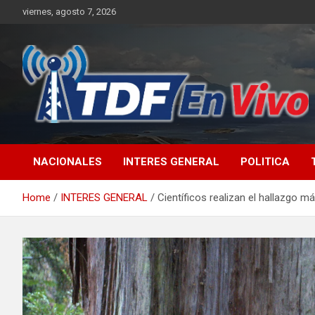
Skip
viernes, agosto 7, 2026
to
content
sitio web de noticias
NACIONALES
INTERES GENERAL
POLITICA
Home
INTERES GENERAL
Científicos realizan el hallazgo 