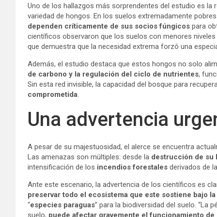
Uno de los hallazgos más sorprendentes del estudio es la re
variedad de hongos. En los suelos extremadamente pobres y á
dependen críticamente de sus socios fúngicos
para obt
científicos observaron que los suelos con menores niveles
que demuestra que la necesidad extrema forzó una especial
Además, el estudio destaca que estos hongos no solo alim
de carbono y la regulación del ciclo de nutrientes
, fun
Sin esta red invisible, la capacidad del bosque para recupe
comprometida
.
Una advertencia urgen
A pesar de su majestuosidad, el alerce se encuentra actu
Las amenazas son múltiples: desde la
destrucción de su 
intensificación de los
incendios forestales
derivados de la 
Ante este escenario, la advertencia de los científicos es cla
preservar todo el ecosistema que este sostiene bajo la
“
especies paraguas
” para la biodiversidad del suelo. “La 
suelo,
puede afectar gravemente el funcionamiento de