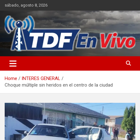
Skip
sábado, agosto 8, 2026
to
content
sitio web de noticias
Home
INTERES GENERAL
Choque múltiple sin heridos en el centro de la ciudad