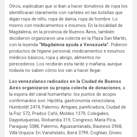
Otros, explicaban que si iban a hacer donativos de ropa los
identificaran claramente con carteles en las bolsitas que
digan ropa de niño, ropa de dama, ropa de hombre. Lo
mismo con medicamentos e insumos. En la localidad de
Magdalena, en la provincia de Buenos Aires, también
decidieron organizaron una colecta en la Plaza San Martín,
con la leyenda
“Magdalena ayuda a Venezuela”.
Pidieron
productos de higiene personal, medicamentos e insumos
médicos básicos, ropa y abrigo, alimentos no
perecederos. Los recibirán esta tarde y mañana, aunque
todavía no saben cómo los van a hacer llegar.
Los venezolanos radicados en la Ciudad de Buenos
Aires organizaron su propia colecta de donaciones
, a
la espera del canal humanitario: los puntos de acopio
confirmardos son: Hipólita, gastronomía venezolana,
Humboldt 2474, Palermo; Artigiani, panificadora, Ciudad de
la Paz 572; Prados Café, Moldes 1379, Colegiales;
Daypeluquerías, Riobamba 319, Congreso; María Pica,
Paraguay 5388, Palermo; Aguasantanails, Bauness 2968,
Villa Urquiza. En Vanshelato, Iberá 3799, Coghlan; Griveo