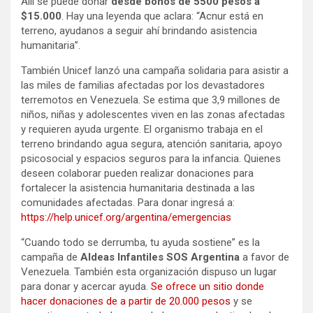
Allí se puede donar
desde bonos de 5500 pesos a
$15.000
. Hay una leyenda que aclara: “Acnur está en
terreno, ayudanos a seguir ahí brindando asistencia
humanitaria”.
También Unicef lanzó una campaña solidaria para asistir a
las miles de familias afectadas por los devastadores
terremotos en Venezuela. Se estima que 3,9 millones de
niños, niñas y adolescentes viven en las zonas afectadas
y requieren ayuda urgente. El organismo trabaja en el
terreno brindando agua segura, atención sanitaria, apoyo
psicosocial y espacios seguros para la infancia. Quienes
deseen colaborar pueden realizar donaciones para
fortalecer la asistencia humanitaria destinada a las
comunidades afectadas. Para donar ingresá a:
https://help.unicef.org/argentina/emergencias
“Cuando todo se derrumba, tu ayuda sostiene” es la
campaña de
Aldeas Infantiles SOS Argentina
a favor de
Venezuela. También esta organización dispuso un lugar
para donar y acercar ayuda.
Se ofrece un sitio donde
hacer donaciones de a partir de 20.000 pesos
y se