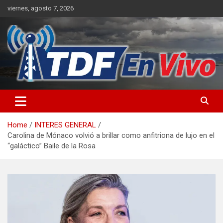
Skip
viernes, agosto 7, 2026
to
content
sitio web de noticias
Home
INTERES GENERAL
Carolina de Mónaco volvió a brillar como anfitriona de lujo en el
“galáctico” Baile de la Rosa