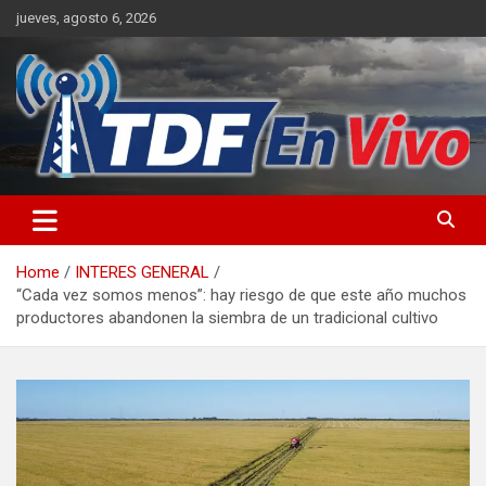
Skip
jueves, agosto 6, 2026
to
content
sitio web de noticias
Home
INTERES GENERAL
“Cada vez somos menos”: hay riesgo de que este año muchos
productores abandonen la siembra de un tradicional cultivo