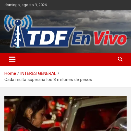
Skip
domingo, agosto 9, 2026
to
content
sitio web de noticias
Home
INTERES GENERAL
Cada multa superaría los 8 millones de pesos