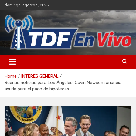
Skip
domingo, agosto 9, 2026
to
content
sitio web de noticias
Home
INTERES GENERAL
Buenas noticias para Los Ángeles: Gavin Newsom anuncia
ayuda para el pago de hipotecas