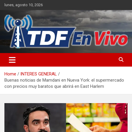
Skip
lunes, agosto 10, 2026
to
content
sitio web de noticias
Home
INTERES GENERAL
Buenas noticias de Mamdani en Nueva York: el supermercado
con precios muy baratos que abrirá en East Harlem