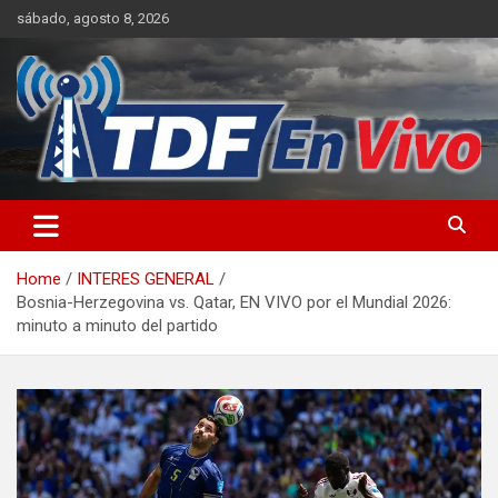
Skip
sábado, agosto 8, 2026
to
content
sitio web de noticias
Home
INTERES GENERAL
Bosnia-Herzegovina vs. Qatar, EN VIVO por el Mundial 2026:
minuto a minuto del partido