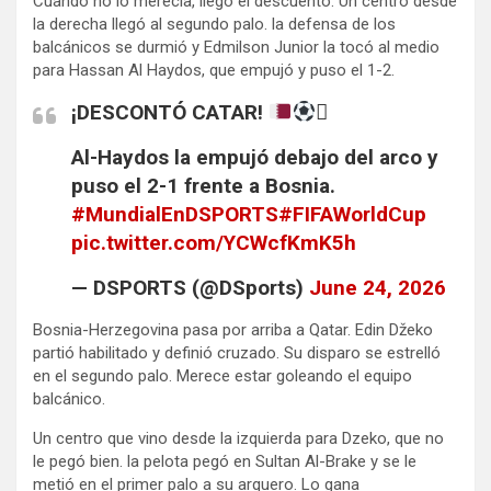
Cuando no lo merecía, llegó el descuento. Un centro desde
la derecha llegó al segundo palo. la defensa de los
balcánicos se durmió y Edmilson Junior la tocó al medio
para Hassan Al Haydos, que empujó y puso el 1-2.
¡DESCONTÓ CATAR!

Al-Haydos la empujó debajo del arco y
puso el 2-1 frente a Bosnia.
#MundialEnDSPORTS
#FIFAWorldCup
pic.twitter.com/YCWcfKmK5h
— DSPORTS (@DSports)
June 24, 2026
Bosnia-Herzegovina pasa por arriba a Qatar. Edin Džeko
partió habilitado y definió cruzado. Su disparo se estrelló
en el segundo palo. Merece estar goleando el equipo
balcánico.
Un centro que vino desde la izquierda para Dzeko, que no
le pegó bien. la pelota pegó en Sultan Al-Brake y se le
metió en el primer palo a su arquero. Lo gana