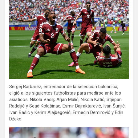
Sergej Barbarez, entrenador de la selección balcánica,
eligió a los siguientes futbolistas para medirse ante los
asiáticos: Nikola Vasilj; Arjan Malić, Nikola Katić, Stjepan
Radeljić y Sead Kolašinac; Esmir Bajraktarević, Ivan Šunjić,
Ivan Bašić y Kerim Alajbegović; Ermedin Demirović y Edin
Džeko.