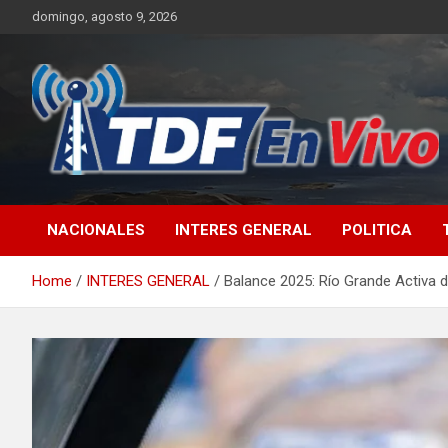
Skip
domingo, agosto 9, 2026
to
content
sitio web de noticias
NACIONALES
INTERES GENERAL
POLITICA
Home
INTERES GENERAL
Balance 2025: Río Grande Activa 