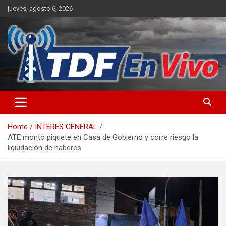
Skip
jueves, agosto 6, 2026
to
content
sitio web de noticias
Home
INTERES GENERAL
ATE montó piquete en Casa de Gobierno y corre riesgo la
liquidación de haberes