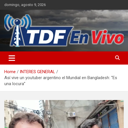
Skip
domingo, agosto 9, 2026
to
content
sitio web de noticias
Home
INTERES GENERAL
Así vive un youtuber argentino el Mundial en Bangladesh: “Es
una locura”