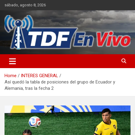
Skip
sábado, agosto 8, 2026
to
content
sitio web de noticias
Home
INTERES GENERAL
Así quedó la tabla de posiciones del grupo de Ecuador y
Alemania, tras la fecha 2