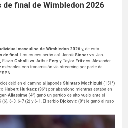
s de final de Wimbledon 2026
 individual masculino de Wimbledon 2026
y, de esta
s de final.
Los cruces serán así: Jannik
Sinner vs.
Jan-
,
Flavio
Cobolli vs.
Arthur
Fery y
Taylor
Fritz
vs. Alexander
y miércoles con transmisión vía streaming por parte de
ESPN.
cio) dejó en el camino al japonés
Shintaro Mochizuki
(151°)
aco
Hubert Hurkacz
(96°) por abandono mientras estaba en
ger-Aliassime
(4°) ganó un partido de alto vuelo ante el
 (6), 6-3, 6-7 (2) y 6-1. El serbio
Djokovic
(8°) le ganó al ruso