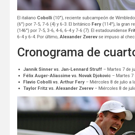
El italiano
Cobolli
(10°), reciente subcampeón de Wimbledon
(6°) por 7-5, 7-6 (4) y 6-3. El británico
Fery
(114°), la gran 
(146°) por 7-5, 3-6, 4-6, 6-4 y 7-6 (7). El estadounidense
Fr
6-4 y 6-4. Por último,
Alexander Zverev
se impuso al che
Cronograma de cuarto
Jannik Sinner vs. Jan-Lennard Struff
– Martes 7 de jul
Félix Auger-Aliassime vs. Novak Djokovic
– Martes 7 d
Flavio Cobolli vs. Arthur Fery
– Miércoles 8 de julio a l
Taylor Fritz vs. Alexander Zverev
– Miércoles 8 de juli