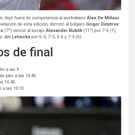
, dejó fuera de competencia al australiano
Álex De Miñaur
revelación de esta edición, derrotó al búlgaro
Grigor Dimitrov
itz
(7°) venció al kazajo
Alexander Bublik
(11°) por 7-6 (1),
co
Jiri Lehecka
por 6-5, 7-5, 3-6 y 7-5 (6).
s de final
io a las 9.
e julio a las 10.40.
as 10.40.
o a las 10.10.