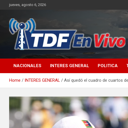
Skip
jueves, agosto 6, 2026
to
content
sitio web de noticias
NACIONALES
INTERES GENERAL
POLITICA
Home
INTERES GENERAL
Así quedó el cuadro de cuartos d