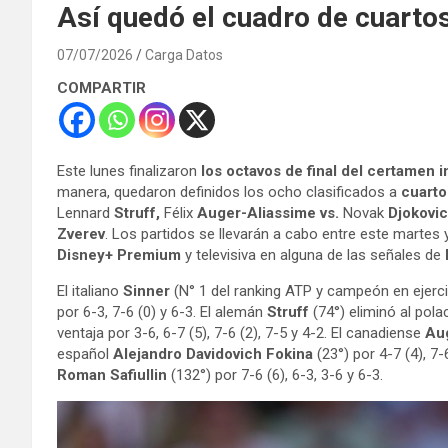
Así quedó el cuadro de cuarto
07/07/2026
Carga Datos
COMPARTIR
Este lunes finalizaron
los octavos de final del certamen
manera, quedaron definidos los ocho clasificados a
cuarto
Lennard
Struff,
Félix
Auger-Aliassime vs.
Novak
Djokovic
Zverev
.
Los partidos se llevarán a cabo entre este martes 
Disney+ Premium
y televisiva en alguna de las señales de
El italiano
Sinner
(N° 1 del ranking ATP y campeón en ejerci
por 6-3, 7-6 (0) y 6-3. El alemán
Struff
(74°) eliminó al pol
ventaja por 3-6, 6-7 (5), 7-6 (2), 7-5 y 4-2. El canadiense
Au
español
Alejandro Davidovich Fokina
(23°) por 4-7 (4), 7-6
Roman Safiullin
(132°) por 7-6 (6), 6-3, 3-6 y 6-3.