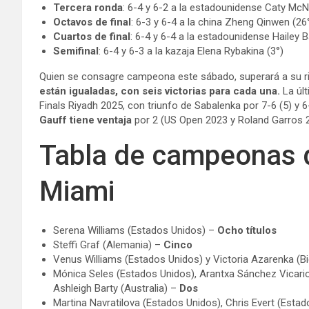
Tercera ronda
: 6-4 y 6-2 a la estadounidense Caty McNa
Octavos de final
: 6-3 y 6-4 a la china Zheng Qinwen (26
Cuartos de final
: 6-4 y 6-4 a la estadounidense Hailey B
Semifinal
: 6-4 y 6-3 a la kazaja Elena Rybakina (3°)
Quien se consagre campeona este sábado, superará a su riv
están igualadas, con seis victorias para cada una.
La últ
Finals Riyadh 2025, con triunfo de Sabalenka por 7-6 (5) y 6
Gauff tiene ventaja
por 2 (US Open 2023 y Roland Garros 2
Tabla de campeonas 
Miami
Serena Williams (Estados Unidos) –
Ocho títulos
Steffi Graf (Alemania) –
Cinco
Venus Williams (Estados Unidos) y Victoria Azarenka (Bi
Mónica Seles (Estados Unidos), Arantxa Sánchez Vicario (
Ashleigh Barty (Australia) –
Dos
Martina Navratilova (Estados Unidos), Chris Evert (Estado