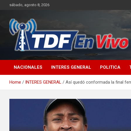
Skip
sábado, agosto 8, 2026
to
content
sitio web de noticias
NACIONALES
INTERES GENERAL
POLITICA
Home
INTERES GENERAL
Así quedó conformada la final fe