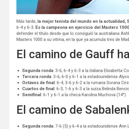
Más tarde,
la mejor tenista del mundo en la actualidad,
6-4 y 6-3.
Es la campeona en ejercicio del Masters 100
defender el título desde que lo consiguió la australiana A
Masters 1000 a su vitrina, en la
que ya acumula tres de Madr
El camino de Gauff hac
Segunda ronda
: 3-6, 6-4 y 6-3 a la italiana Elisabetta C
Tercera ronda
: 3-6, 6-0 y 6-1 a la estadounidense Alyci
Octavos de final
: 6-4, 3-6 y 6-2 a la rumana Sorana Cirs
Cuartos de final
: 6-3, 1-6 y 6-3 a la suiza Belinda Bencic
Semifinal
: 6-1 y 6-1 a la checa Karolina Muchova (14°)
El camino de Sabalenk
Segunda ronda
: 7-6 (5) y 6-4 a la estadounidense Ann L