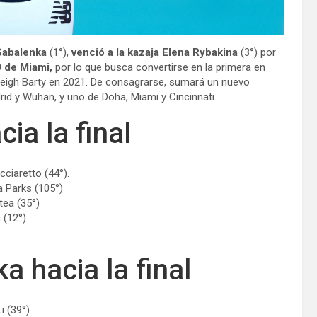
 Sabalenka
(1°),
venció a la kazaja Elena Rybakina
(3°) por
0 de Miami,
por lo que busca convertirse en la primera en
shleigh Barty en 2021. De consagrarse, sumará un nuevo
id y Wuhan, y uno de Doha, Miami y Cincinnati.
ia la final
occiaretto (44°).
a Parks (105°)
tea (35°)
 (12°)
a hacia la final
i (39°)