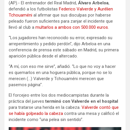
(AP).- El entrenador del Real Madrid,
Álvaro Arbeloa
,
defendió a los futbolistas
Federico Valverde y Aurélien
Tchouaméni
al afirmar que sus disculpas por haberse
peleado fueron suficientes para zanjar el incidente que
llevó al club a
multarlos a ambos con 500.000 euros.
“Los jugadores han reconocido su error, expresado su
arrepentimiento y pedido perdón”, dijo Arbeloa en una
conferencia de prensa este sábado en Madrid, su primera
aparición pública desde el altercado.
“A mí, con eso me sirve”, añadió. “Lo que no voy a hacer
es quemarlos en una hoguera pública, porque no se lo
merecen (…) Valverde y Tchouaméni merecen que
pasemos página”.
El forcejeo entre los dos mediocampistas durante la
práctica del jueves
terminó con Valverde en el hospital
para tratarse una herida en la cabeza.
Valverde contó que
se había golpeado la cabeza
contra una mesa y calificó el
incidente como “una pelea sin sentido”.