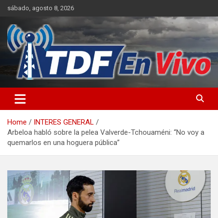
Skip
sábado, agosto 8, 2026
to
content
sitio web de noticias
Home
INTERES GENERAL
Arbeloa habló sobre la pelea Valverde-Tchouaméni: “No voy a
quemarlos en una hoguera pública”