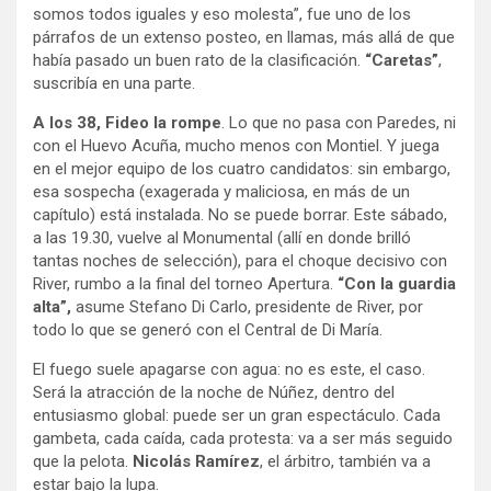
somos todos iguales y eso molesta”, fue uno de los
párrafos de un extenso posteo, en llamas, más allá de que
había pasado un buen rato de la clasificación.
“Caretas”
,
suscribía en una parte.
A los 38, Fideo la rompe
. Lo que no pasa con Paredes, ni
con el Huevo Acuña, mucho menos con Montiel. Y juega
en el mejor equipo de los cuatro candidatos: sin embargo,
esa sospecha (exagerada y maliciosa, en más de un
capítulo) está instalada. No se puede borrar. Este sábado,
a las 19.30, vuelve al Monumental (allí en donde brilló
tantas noches de selección), para el choque decisivo con
River, rumbo a la final del torneo Apertura.
“Con la guardia
alta”,
asume Stefano Di Carlo, presidente de River, por
todo lo que se generó con el Central de Di María.
El fuego suele apagarse con agua: no es este, el caso.
Será la atracción de la noche de Núñez, dentro del
entusiasmo global: puede ser un gran espectáculo. Cada
gambeta, cada caída, cada protesta: va a ser más seguido
que la pelota.
Nicolás Ramírez
, el árbitro, también va a
estar bajo la lupa.