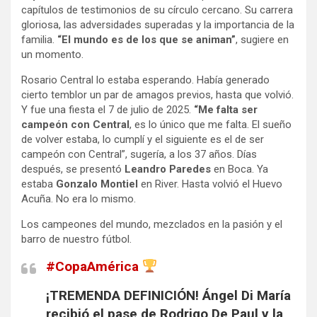
capítulos de testimonios de su círculo cercano. Su carrera
gloriosa, las adversidades superadas y la importancia de la
familia.
“El mundo es de los que se animan”
, sugiere en
un momento.
Rosario Central lo estaba esperando. Había generado
cierto temblor un par de amagos previos, hasta que volvió.
Y fue una fiesta el 7 de julio de 2025.
“Me falta ser
campeón con Central
, es lo único que me falta. El sueño
de volver estaba, lo cumplí y el siguiente es el de ser
campeón con Central”, sugería, a los 37 años. Días
después, se presentó
Leandro Paredes
en Boca. Ya
estaba
Gonzalo Montiel
en River. Hasta volvió el Huevo
Acuña. No era lo mismo.
Los campeones del mundo, mezclados en la pasión y el
barro de nuestro fútbol.
#CopaAmérica
¡TREMENDA DEFINICIÓN! Ángel Di María
recibió el pase de Rodrigo De Paul y la