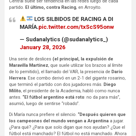
Central suele ser tendencia en las redes luego de cada
partido.
El último, contra Racing
, en Arroyito.
LOS SILBIDOS DE RACING A DI
MARÍA.
pic.twitter.com/txScS95onw
— Sudanalytics (@sudanalytics_)
January 28, 2026
Una serie de deslices
(el principal, la expulsión de
Maravilla Martínez
, que suele utilizar los brazos al límite
de lo pemitido), el llamado del VAR, la presencia de
Darío
Herrera
. Ese combo derivó en un 2-1 del gigante rosarino,
que terminó el partido con dos jugadores más.
Diego
Milito
, el presidente de la Academia, habló como nunca
antes.
“El fútbol argentino está roto
: no da para más”,
asumió, luego de sentirse “robado”.
Di María nunca prefiere el silencio.
“Después quieren que
los campeones del mundo vengan a Argentina
a jugar.
¿Para qué? ¿Para que solo digan que nos ayudan? ¿Que el
fútbol está manchado? El fútbol no está manchado. Ahora