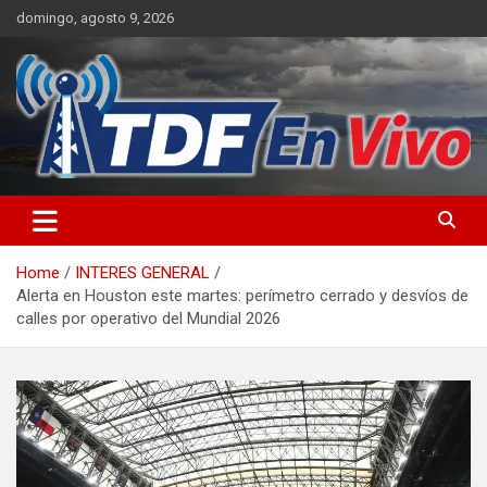
Skip
domingo, agosto 9, 2026
to
content
sitio web de noticias
Home
INTERES GENERAL
Alerta en Houston este martes: perímetro cerrado y desvíos de
calles por operativo del Mundial 2026