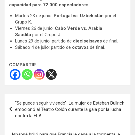
capacidad para 72.000 espectadores
:
Martes 23 de junio:
Portugal vs. Uzbekistán
por el
Grupo K.
Viernes 26 de junio:
Cabo Verde vs. Arabia
Saudita
por el Grupo J.
Lunes 29 de junio: partido de
dieciseisavos
de final.
Sábado 4 de julio: partido de
octavos
de final.
COMPARTIR
Navegación
“Se puede seguir viviendo”. La mujer de Esteban Bullrich
de
emocionó al Teatro Colón durante la gala por la lucha
contra la ELA
entradas
Mbappé brilló para que Francia le gane a la tormenta, a