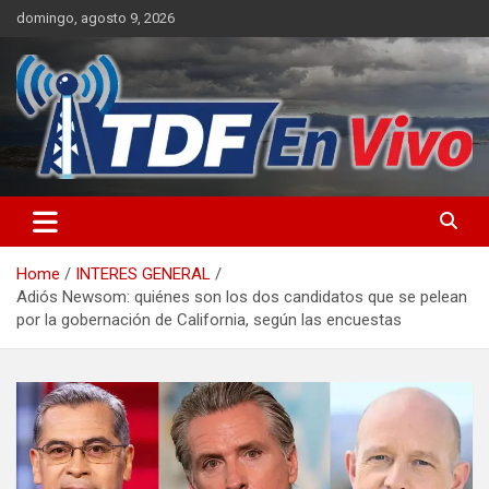
Skip
domingo, agosto 9, 2026
to
content
sitio web de noticias
Home
INTERES GENERAL
Adiós Newsom: quiénes son los dos candidatos que se pelean
por la gobernación de California, según las encuestas