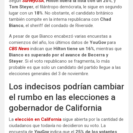
Según
SurveyUSA
,
Hilton lidera la lista con un
20%
, y
Tom Steyer
, el filántropo demócrata, le sigue en segundo
lugar con un
18%
. No obstante, el candidato británico
también compite en la interna republicana con
Chad
Bianco
, el sheriff del condado de Riverside.
A pesar de que Bianco encabezó varias encuestas a
comienzos del año, los últimos datos de
YouGov
para
CBS News
indican que
Hilton tiene un 16%
, mientras que
Bianco es superado por el avance de Becerra y
Steyer
. Si el voto republicano se fragmenta, lo más
probable es que solo un candidato del partido llegue a las
elecciones generales del 3 de noviembre.
Los indecisos podrían cambiar
el rumbo en las elecciones a
gobernador de California
La
elección en California
sigue abierta por la cantidad de
ciudadanos que todavía no decidieron su voto. La
encuesta de
YouGov
indica que el
25% de los votantes