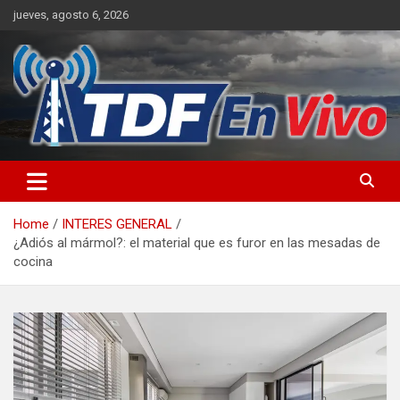
Skip
jueves, agosto 6, 2026
to
content
sitio web de noticias
Home
INTERES GENERAL
¿Adiós al mármol?: el material que es furor en las mesadas de
cocina