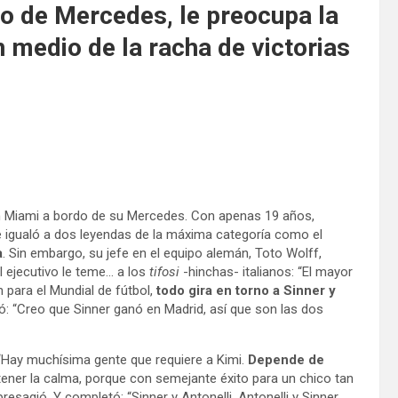
vo de Mercedes, le preocupa la
n medio de la racha de victorias
en Miami a bordo de su Mercedes. Con apenas 19 años,
 igualó a dos leyendas de la máxima categoría como el
a
. Sin embargo, su jefe en el equipo alemán, Toto Wolff,
El ejecutivo le teme… a los
tifosi
-hinchas- italianos: “El mayor
 para el Mundial de fútbol,
todo gira en torno a Sinner y
gó: “Creo que Sinner ganó en Madrid, así que son las dos
: “Hay muchísima gente que requiere a Kimi.
Depende de
ner la calma, porque con semejante éxito para un chico tan
 presagió. Y completó: “Sinner y Antonelli, Antonelli y Sinner.