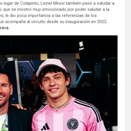
imo lugar de Colapinto, Lionel Messi también pasó a saludar a
lli, que se mostró muy emocionado por poder saludar a la
des, le dio poca importancia a las referencias de los
que acompaña al circuito desde su inauguración en 2022:
rera.