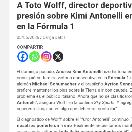
A Toto Wolff, director deporti
presión sobre Kimi Antonelli e
en la Fórmula 1
05/05/2026
Carga Datos
COMPARTIR
El domingo pasado,
Andrea Kimi Antonelli
hizo historia 
consiguió su tercera victoria consecutiva en la
Fórmula 1
e
alemán
Michael Schumacher
y el brasileño
Ayrton Senn
prefiere mantener los pies sobre la Tierra e ir con cautela. 
problema es el público italiano. Ahora que no se clasificaron
Antonelli
”, aseguró Wolff en la cadena
Sky Sports
. Y agre
superestrellas; eso es algo que debemos controlar”.
El diagnóstico de Wolff sobre el “furor Antonelli” continuó
nosotros ponerle un freno
. Realmente necesitamos mante
joven a estas alturas,
toda Italia estará pendiente de él
”,