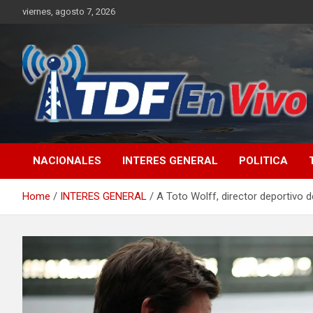
Skip
viernes, agosto 7, 2026
to
content
sitio web de noticias
NACIONALES
INTERES GENERAL
POLITICA
Home
INTERES GENERAL
A Toto Wolff, director deportivo d