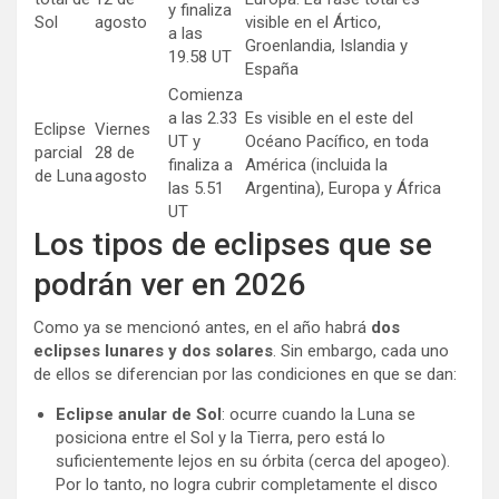
y finaliza
Sol
agosto
visible en el Ártico,
a las
Groenlandia, Islandia y
19.58 UT
España
Comienza
a las 2.33
Es visible en el este del
Eclipse
Viernes
UT y
Océano Pacífico, en toda
parcial
28 de
finaliza a
América (incluida la
de Luna
agosto
las 5.51
Argentina), Europa y África
UT
Los tipos de eclipses que se
podrán ver en 2026
Como ya se mencionó antes, en el año habrá
dos
eclipses lunares y dos solares
. Sin embargo, cada uno
de ellos se diferencian por las condiciones en que se dan:
Eclipse anular de Sol
: ocurre cuando la Luna se
posiciona entre el Sol y la Tierra, pero está lo
suficientemente lejos en su órbita (cerca del apogeo).
Por lo tanto, no logra cubrir completamente el disco