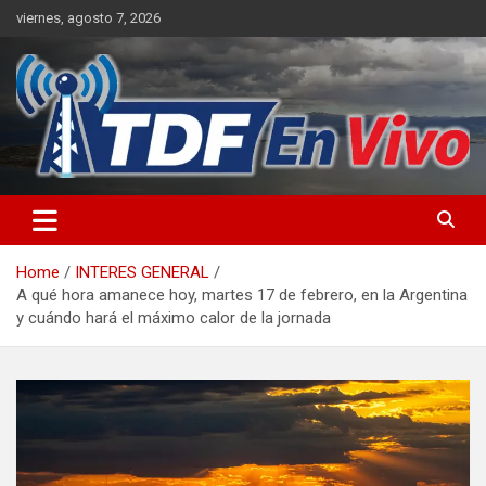
Skip
viernes, agosto 7, 2026
to
content
sitio web de noticias
Home
INTERES GENERAL
A qué hora amanece hoy, martes 17 de febrero, en la Argentina
y cuándo hará el máximo calor de la jornada