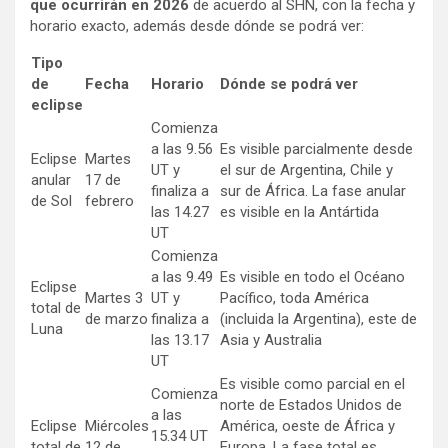
que ocurrirán en 2026
de acuerdo al SHN, con la fecha y
horario exacto, además desde dónde se podrá ver:
Tipo
de
Fecha
Horario
Dónde se podrá ver
eclipse
Comienza
a las 9.56
Es visible parcialmente desde
Eclipse
Martes
UT y
el sur de Argentina, Chile y
anular
17 de
finaliza a
sur de África. La fase anular
de Sol
febrero
las 14.27
es visible en la Antártida
UT
Comienza
a las 9.49
Es visible en todo el Océano
Eclipse
Martes 3
UT y
Pacífico, toda América
total de
de marzo
finaliza a
(incluida la Argentina), este de
Luna
las 13.17
Asia y Australia
UT
Es visible como parcial en el
Comienza
norte de Estados Unidos de
a las
Eclipse
Miércoles
América, oeste de África y
15.34 UT
total de
12 de
Europa. La fase total es