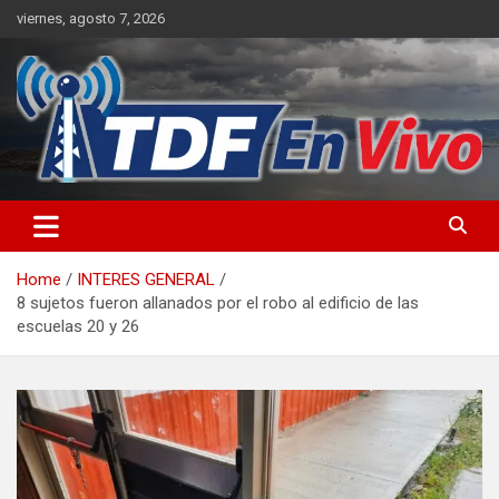
Skip
viernes, agosto 7, 2026
to
content
sitio web de noticias
Home
INTERES GENERAL
8 sujetos fueron allanados por el robo al edificio de las
escuelas 20 y 26