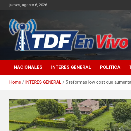
Skip
jueves, agosto 6, 2026
to
content
sitio web de noticias
NACIONALES
INTERES GENERAL
POLITICA
Home
INTERES GENERAL
5 reformas low cost que aumentan