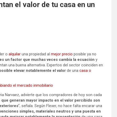
an el valor de tu casa en un
der o
alquilar
una propiedad al
mejor precio
posible ya no
es un factor que muchas veces cambia la ecuación
y
an una buena alternativa. Expertos del sector coinciden en
posible elevar notablemente el valor
de una
casa o
mbiando el mercado inmobiliario
liaria Narvaez, advierte que los compradores de hoy son cada
 que generan mayor impacto en el valor percibido son
exteriores
”, señala. Según Flexer, no hace falta encarar una
venciones simples, materiales neutros y una puesta en
puede mejorar notablemente la presentación
de una casa