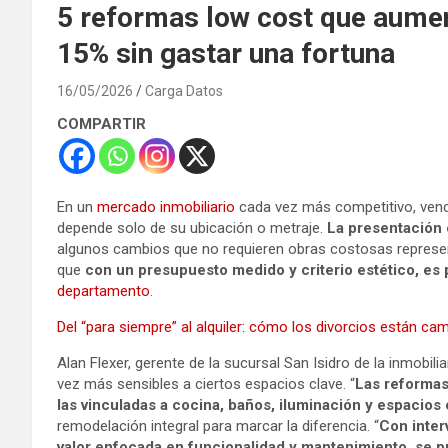
5 reformas low cost que aument
15% sin gastar una fortuna
16/05/2026
Carga Datos
COMPARTIR
En un
mercado inmobiliario
cada vez más competitivo, ven
depende solo de su ubicación o metraje.
La presentación 
algunos cambios que no requieren obras costosas represent
que
con un presupuesto medido y criterio estético, es 
departamento
.
Del “para siempre” al alquiler: cómo los divorcios están ca
Alan Flexer, gerente de la sucursal San Isidro de la inmobi
vez más sensibles a ciertos espacios clave. “
Las reformas
las vinculadas a cocina, baños, iluminación y espacios 
remodelación integral para marcar la diferencia. “
Con inter
valor enfocada en funcionalidad y mantenimiento, se 