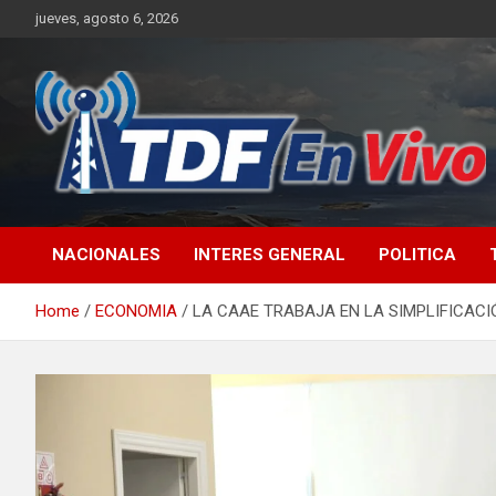
Skip
jueves, agosto 6, 2026
to
content
sitio web de noticias
NACIONALES
INTERES GENERAL
POLITICA
Home
ECONOMIA
LA CAAE TRABAJA EN LA SIMPLIFICACI