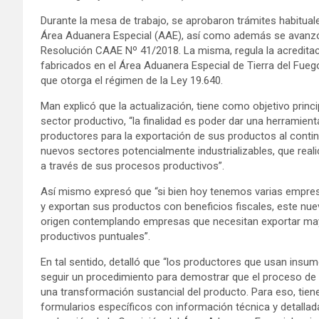
Durante la mesa de trabajo, se aprobaron trámites habitual
Área Aduanera Especial (AAE), así como además se avanzó 
Resolución CAAE Nº 41/2018. La misma, regula la acreditaci
fabricados en el Área Aduanera Especial de Tierra del Fueg
que otorga el régimen de la Ley 19.640.
Man explicó que la actualización, tiene como objetivo princip
sector productivo, “la finalidad es poder dar una herramien
productores para la exportación de sus productos al contin
nuevos sectores potencialmente industrializables, que rea
a través de sus procesos productivos”.
Así mismo expresó que “si bien hoy tenemos varias empresa
y exportan sus productos con beneficios fiscales, este nu
origen contemplando empresas que necesitan exportar may
productivos puntuales”.
En tal sentido, detalló que “los productores que usan insu
seguir un procedimiento para demostrar que el proceso de 
una transformación sustancial del producto. Para eso, tiene
formularios específicos con información técnica y detallad