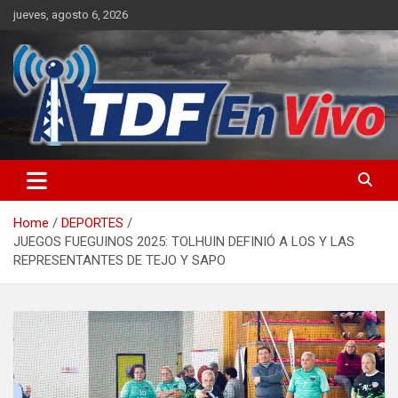
Skip
jueves, agosto 6, 2026
to
content
sitio web de noticias
Home
DEPORTES
JUEGOS FUEGUINOS 2025: TOLHUIN DEFINIÓ A LOS Y LAS
REPRESENTANTES DE TEJO Y SAPO