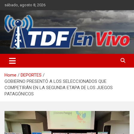
Skip
sábado, agosto 8, 2026
to
content
sitio web de noticias
Home
DEPORTES
GOBIERNO PRESENTÓ A LOS SELECCIONADOS QUE
COMPETIRÁN EN LA SEGUNDA ETAPA DE LOS JUEGOS
PATAGÓNICOS