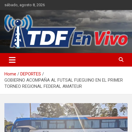
Skip
sábado, agosto 8, 2026
to
content
sitio web de noticias
Home
DEPORTES
GOBIERNO ACOMPAÑA AL FUTSAL FUEGUINO EN EL PRIMER
TORNEO REGIONAL FEDERAL AMATEUR