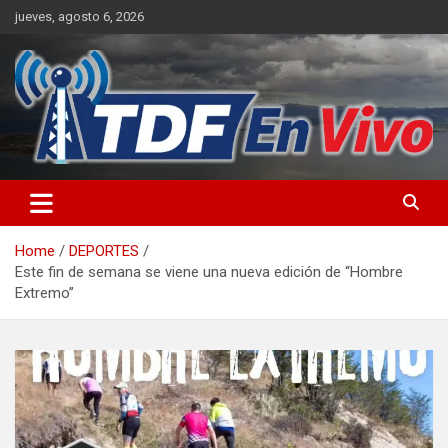
Skip
jueves, agosto 6, 2026
to
content
sitio web de noticias
Home
DEPORTES
Este fin de semana se viene una nueva edición de “Hombre
Extremo”