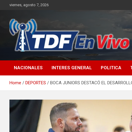
Skip
viernes, agosto 7, 2026
to
content
sitio web de noticias
NACIONALES
INTERES GENERAL
POLITICA
Home
DEPORTES
BOCA JUNIORS DESTACÓ EL DESARROLLO